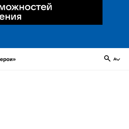
герои»