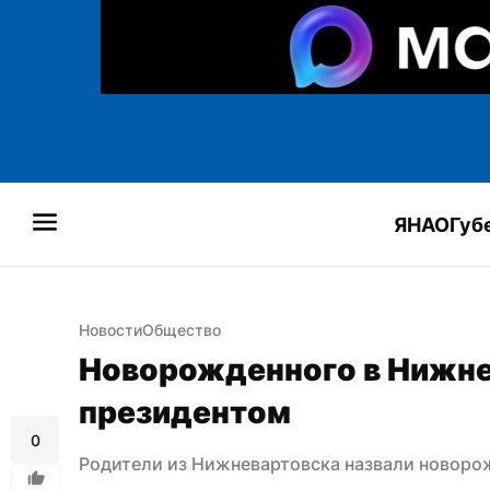
ЯНАО
Губ
Новости
Общество
Новорожденного в Нижнев
президентом
0
Родители из Нижневартовска назвали новор