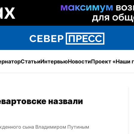
ернатор
Статьи
Интервью
Новости
Проект «Наши 
артовске назвали 
ожденного сына Владимиром Путиным