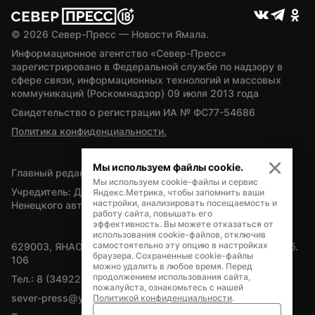
© 
2026
 Север-Пресс — Новости Ямала.
Информационное агентство «Север-Пресс» 
зарегистрировано в Федеральной службе по надзору в 
сфере связи, информационных технологий и массовых 
коммуникаций (Роскомнадзор) 09 июля 2013 года
Свидетельство о регистрации ИА № ФС77-54686
Политика конфиденциальности.
Мы используем файлы cookie.
Главный редактор — А.Л. Поздеев
Мы используем cookie-файлы и сервис
Учредитель: Департамент внутренней политики Ямало-
Яндекс.Метрика, чтобы запомнить ваши
настройки, анализировать посещаемость и
Ненецкого автономного округа
работу сайта, повышать его
эффективность. Вы можете отказаться от
использования cookie-файлов, отключив
самостоятельно эту опцию в настройках
629003, ЯНАО, Салехард, мкр. Богдана Кнунянца, д.1, каб. 
браузера. Сохраненные cookie-файлы
106
можно удалить в любое время. Перед
продолжением использования сайта,
Тел.: 8 (34922) 71262
пожалуйста, ознакомьтесь с нашей
sever-press@yamal-media.ru
Политикой конфиденциальности
.