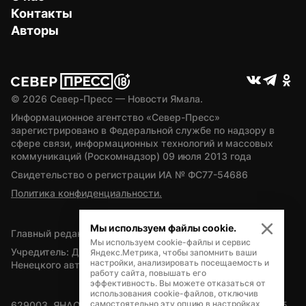
Контакты
Авторы
© 
2026
 Север-Пресс — Новости Ямала.
Информационное агентство «Север-Пресс» 
зарегистрировано в Федеральной службе по надзору в 
сфере связи, информационных технологий и массовых 
коммуникаций (Роскомнадзор) 09 июля 2013 года
Свидетельство о регистрации ИА № ФС77-54686
Политика конфиденциальности.
Мы используем файлы cookie.
Главный редактор — А.Л. Поздеев
Мы используем cookie-файлы и сервис
Учредитель: Департамент внутренней политики Ямало-
Яндекс.Метрика, чтобы запомнить ваши
настройки, анализировать посещаемость и
Ненецкого автономного округа
работу сайта, повышать его
эффективность. Вы можете отказаться от
использования cookie-файлов, отключив
самостоятельно эту опцию в настройках
629003, ЯНАО, Салехард, мкр. Богдана Кнунянца, д.1, каб. 