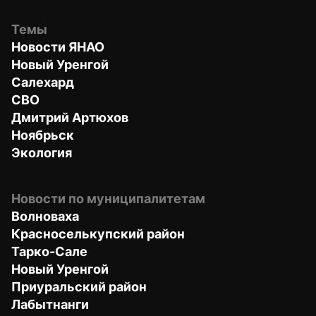
Темы
Новости ЯНАО
Новый Уренгой
Салехард
СВО
Дмитрий Артюхов
Ноябрьск
Экология
Новости по муниципалитетам
Волноваха
Красноселькупский район
Тарко-Сале
Новый Уренгой
Приуральский район
Лабытнанги