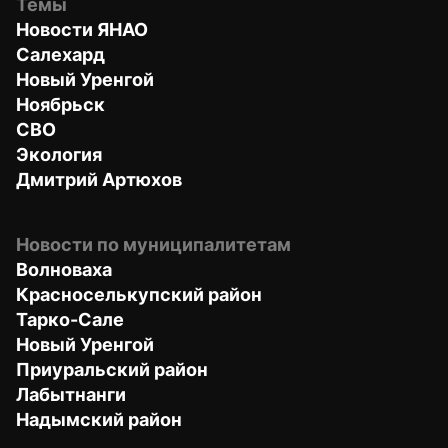
Темы
Новости ЯНАО
Салехард
Новый Уренгой
Ноябрьск
СВО
Экология
Дмитрий Артюхов
Новости по муниципалитетам
Волноваха
Красноселькупский район
Тарко-Сале
Новый Уренгой
Приуральский район
Лабытнанги
Надымский район