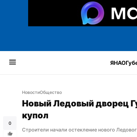
ЯНАО
Губ
Новости
Общество
Новый Ледовый дворец Гу
купол
0
Строители начали остекление нового Ледовог