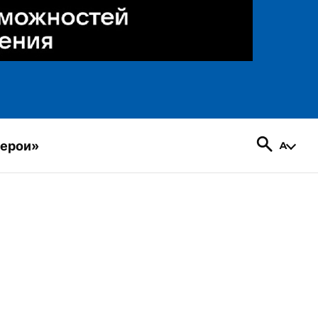
герои»