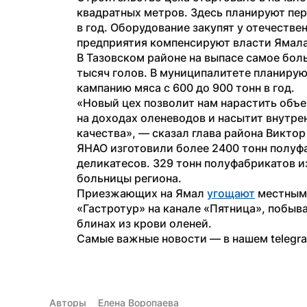
квадратных метров. Здесь планируют пере
в год. Оборудование закупят у отечестве
предприятия компенсируют власти Ямала
В Тазовском районе на выпасе самое бол
тысяч голов. В муниципалитете планирую
кампанию мяса с 600 до 900 тонн в год.
«Новый цех позволит нам нарастить объе
на доходах оленеводов и насытит внутре
качества», — сказал глава района Виктор 
ЯНАО изготовили более 2400 тонн полуфа
деликатесов. 329 тонн полуфабрикатов и
больницы региона.
Приезжающих на Ямал 
угощают
 местным
«Гастротур» на канале «Пятница», побыва
блинах из крови оленей.
Самые важные новости — в нашем telegr
Авторы
Елена Воропаева