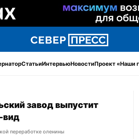
ернатор
Статьи
Интервью
Новости
Проект «Наши 
ьский завод выпустит 
у-вид
окой переработке оленины