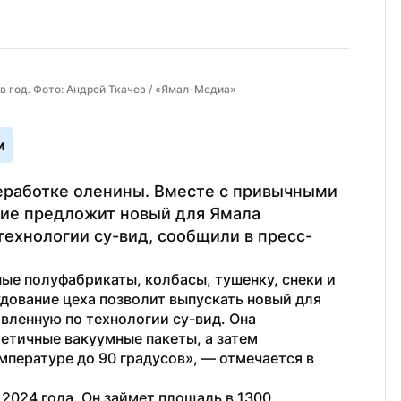
в год. Фото: Андрей Ткачев / «Ямал-Медиа»
и
реработке оленины. Вместе с привычными 
ие предложит новый для Ямала 
технологии су-вид, сообщили в пресс-
ые полуфабрикаты, колбасы, тушенку, снеки и 
дование цеха позволит выпускать новый для 
вленную по технологии су-вид. Она 
етичные вакуумные пакеты, а затем 
приготовлении их на водяной бане при температуре до 90 градусов», — отмечается в 
2024 года. Он займет площадь в 1300 