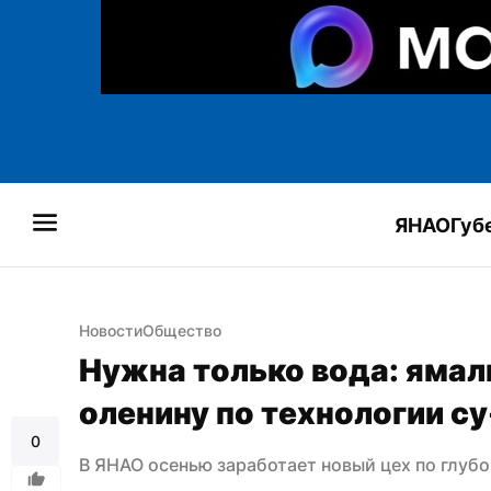
ЯНАО
Губ
Новости
Общество
Нужна только вода: ямал
оленину по технологии с
0
В ЯНАО осенью заработает новый цех по глуб