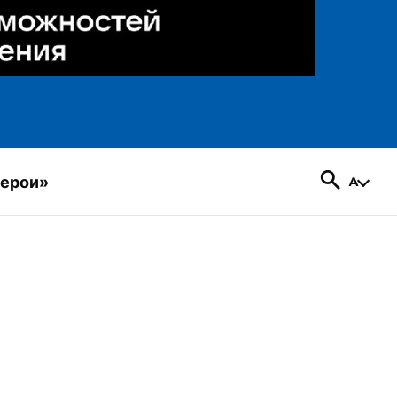
герои»