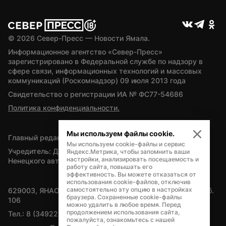
© 
2026
 Север-Пресс — Новости Ямала.
Информационное агентство «Север-Пресс» 
зарегистрировано в Федеральной службе по надзору в 
сфере связи, информационных технологий и массовых 
коммуникаций (Роскомнадзор) 09 июля 2013 года
Свидетельство о регистрации ИА № ФС77-54686
Политика конфиденциальности.
Мы используем файлы cookie.
Главный редактор — А.Л. Поздеев
Мы используем cookie-файлы и сервис
Учредитель: Департамент внутренней политики Ямало-
Яндекс.Метрика, чтобы запомнить ваши
настройки, анализировать посещаемость и
Ненецкого автономного округа
работу сайта, повышать его
эффективность. Вы можете отказаться от
использования cookie-файлов, отключив
самостоятельно эту опцию в настройках
629003, ЯНАО, Салехард, мкр. Богдана Кнунянца, д.1, каб. 
браузера. Сохраненные cookie-файлы
106
можно удалить в любое время. Перед
продолжением использования сайта,
Тел.: 8 (34922) 71262
пожалуйста, ознакомьтесь с нашей