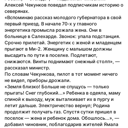
Алексей Чекунков поведал подписчикам историю о 
северянах.
«Вспоминаю рассказ молодого губернатора в свой 
первый приезд. В начале 70-х у главного 
энергетика промысла рожала жена. Они в 
больнице в Салехарде. Звонок: упала подстанция. 
Срочно прилетай. Энергетик с женой и младенцем 
прыгают в Ми-2. Женщину с малышом должны 
высадить по пути в поселке. Подлетают, 
снижаются. Винты поднимают снежный столп», — 
рассказал министр. 
По словам Чекункова, пилот в тот момент ничего 
не видел, приборы дрожали. 
«Земля близко! Больше не спущусь — только 
прыгать! Снег глубокий...» Ребенка в одеяла, маму 
спиной к выходу, муж выталкивает их в пургу и 
летит дальше. Электричество вернул; Родина 
продолжит получать газ. Спустя сутки пришел в 
поселок — жена и ребенок дома. Обошлось...», — 
добавил чиновник, поблагодарив жителей Ямала 