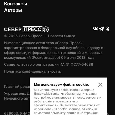
Контакты
Авторы
© 
2026
 Север-Пресс — Новости Ямала.
Информационное агентство «Север-Пресс» 
зарегистрировано в Федеральной службе по надзору в 
сфере связи, информационных технологий и массовых 
коммуникаций (Роскомнадзор) 09 июля 2013 года
Свидетельство о регистрации ИА № ФС77-54686
Политика конфиденциальности.
Мы используем файлы cookie.
Главный редактор — А.Л. Поздеев
Мы используем cookie-файлы и сервис
Учредитель: Департамент внутренней политики Ямало-
Яндекс.Метрика, чтобы запомнить ваши
настройки, анализировать посещаемость и
Ненецкого автономного округа
работу сайта, повышать его
эффективность. Вы можете отказаться от
использования cookie-файлов, отключив
самостоятельно эту опцию в настройках
629003, ЯНАО, Салехард, мкр. Богдана Кнунянца, д.1, каб. 