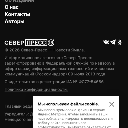
О нас
Контакты
Авторы
© 
2026
 Север-Пресс — Новости Ямала.
Информационное агентство «Север-Пресс» 
зарегистрировано в Федеральной службе по надзору в 
сфере связи, информационных технологий и массовых 
коммуникаций (Роскомнадзор) 09 июля 2013 года
Свидетельство о регистрации ИА № ФС77-54686
Политика конфиденциальности.
Мы используем файлы cookie.
Главный редактор — А.Л. Поздеев
Мы используем cookie-файлы и сервис
Учредитель: Департамент внутренней политики Ямало-
Яндекс.Метрика, чтобы запомнить ваши
настройки, анализировать посещаемость и
Ненецкого автономного округа
работу сайта, повышать его
эффективность. Вы можете отказаться от