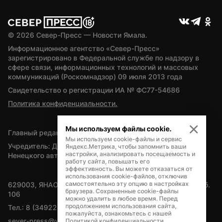
© 
2026
 Север-Пресс — Новости Ямала.
Информационное агентство «Север-Пресс» 
зарегистрировано в Федеральной службе по надзору в 
сфере связи, информационных технологий и массовых 
коммуникаций (Роскомнадзор) 09 июля 2013 года
Свидетельство о регистрации ИА № ФС77-54686
Политика конфиденциальности.
Мы используем файлы cookie.
Главный редактор — А.Л. Поздеев
Мы используем cookie-файлы и сервис
Учредитель: Департамент внутренней политики Ямало-
Яндекс.Метрика, чтобы запомнить ваши
настройки, анализировать посещаемость и
Ненецкого автономного округа
работу сайта, повышать его
эффективность. Вы можете отказаться от
использования cookie-файлов, отключив
самостоятельно эту опцию в настройках
629003, ЯНАО, Салехард, мкр. Богдана Кнунянца, д.1, каб. 
браузера. Сохраненные cookie-файлы
106
можно удалить в любое время. Перед
продолжением использования сайта,
Тел.: 8 (34922) 71262
пожалуйста, ознакомьтесь с нашей
sever-press@yamal-media.ru
Политикой конфиденциальности
.