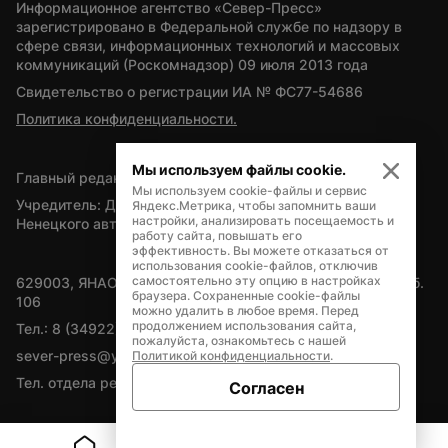
Информационное агентство «Север-Пресс» 
зарегистрировано в Федеральной службе по надзору в 
сфере связи, информационных технологий и массовых 
коммуникаций (Роскомнадзор) 09 июля 2013 года
Свидетельство о регистрации ИА № ФС77-54686
Политика конфиденциальности.
Мы используем файлы cookie.
Главный редактор — А.Л. Поздеев
Мы используем cookie-файлы и сервис
Учредитель: Департамент внутренней политики Ямало-
Яндекс.Метрика, чтобы запомнить ваши
настройки, анализировать посещаемость и
Ненецкого автономного округа
работу сайта, повышать его
эффективность. Вы можете отказаться от
использования cookie-файлов, отключив
самостоятельно эту опцию в настройках
629003, ЯНАО, Салехард, мкр. Богдана Кнунянца, д.1, каб. 
браузера. Сохраненные cookie-файлы
106
можно удалить в любое время. Перед
продолжением использования сайта,
Тел.: 8 (34922) 71262
пожалуйста, ознакомьтесь с нашей
sever-press@yamal-media.ru
Политикой конфиденциальности
.
Тел. отдела рекламы: 8 (34922) 42728
Согласен