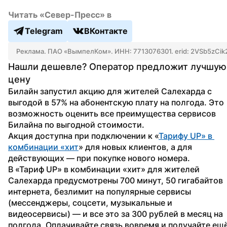
Читать «Север-Пресс» в
Telegram
ВКонтакте
Реклама. ПАО «ВымпелКом». ИНН: 7713076301. erid: 2VSb5zCik
Нашли дешевле? Оператор предложит лучшую 
цену
Билайн запустил акцию для жителей Салехарда с 
выгодой в 57% на абонентскую плату на полгода. Это 
возможность оценить все преимущества сервисов 
Билайна по выгодной стоимости.
Акция доступна при подключении к «
Тарифу UP» в 
комбинации «хит
» для новых клиентов, а для 
действующих — при покупке нового номера.
В «Тариф UP» в комбинации «хит» для жителей 
Салехарда предусмотрены 700 минут, 50 гигабайтов 
интернета, безлимит на популярные сервисы 
(мессенджеры, соцсети, музыкальные и 
видеосервисы) — и все это за 300 рублей в месяц на 
полгода. Оплачивайте связь вовремя и получайте ещё