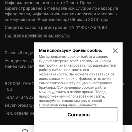
Информационное агентство «Север-Пресс» 
зарегистрировано в Федеральной службе по надзору в 
сфере связи, информационных технологий и массовых 
коммуникаций (Роскомнадзор) 09 июля 2013 года
Свидетельство о регистрации ИА № ФС77-54686
Политика конфиденциальности.
Мы используем файлы cookie.
Главный редактор — А.Л. Поздеев
Мы используем cookie-файлы и сервис
Учредитель: Департамент внутренней политики Ямало-
Яндекс.Метрика, чтобы запомнить ваши
настройки, анализировать посещаемость и
Ненецкого автономного округа
работу сайта, повышать его
эффективность. Вы можете отказаться от
использования cookie-файлов, отключив
самостоятельно эту опцию в настройках
629003, ЯНАО, Салехард, мкр. Богдана Кнунянца, д.1, каб. 
браузера. Сохраненные cookie-файлы
106
можно удалить в любое время. Перед
продолжением использования сайта,
Тел.: 8 (34922) 71262
пожалуйста, ознакомьтесь с нашей
sever-press@yamal-media.ru
Политикой конфиденциальности
.
Тел. отдела рекламы: 8 (34922) 42728
Согласен