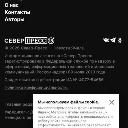
О нас
Контакты
Авторы
© 
2026
 Север-Пресс — Новости Ямала.
Информационное агентство «Север-Пресс» 
зарегистрировано в Федеральной службе по надзору в 
сфере связи, информационных технологий и массовых 
коммуникаций (Роскомнадзор) 09 июля 2013 года
Свидетельство о регистрации ИА № ФС77-54686
Политика конфиденциальности.
Мы используем файлы cookie.
Главный редактор — А.Л. Поздеев
Мы используем cookie-файлы и сервис
Учредитель: Департамент внутренней политики Ямало-
Яндекс.Метрика, чтобы запомнить ваши
настройки, анализировать посещаемость и
Ненецкого автономного округа
работу сайта, повышать его
эффективность. Вы можете отказаться от