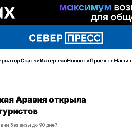
ернатор
Статьи
Интервью
Новости
Проект «Наши 
кая Аравия открыла 
туристов
вии без визы до 90 дней