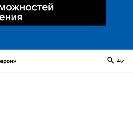
герои»