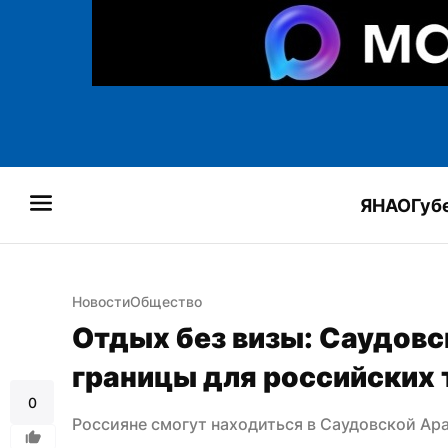
ЯНАО
Губ
Новости
Общество
Отдых без визы: Саудовс
границы для российских 
0
Россияне смогут находиться в Саудовской Ара