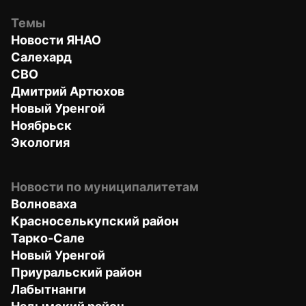
Темы
Новости ЯНАО
Салехард
СВО
Дмитрий Артюхов
Новый Уренгой
Ноябрьск
Экология
Новости по муниципалитетам
Волноваха
Красноселькупский район
Тарко-Сале
Новый Уренгой
Приуральский район
Лабытнанги