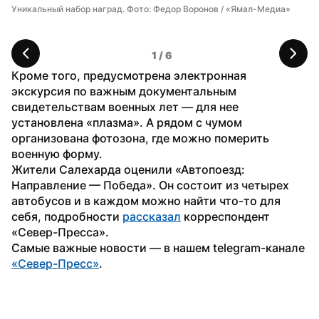
Уникальный набор наград. Фото: Федор Воронов / «Ямал-Медиа»
Ре
1
 / 
6
Кроме того, предусмотрена электронная 
экскурсия по важным документальным 
свидетельствам военных лет — для нее 
установлена «плазма». А рядом с чумом 
организована фотозона, где можно померить 
военную форму.
Жители Салехарда оценили «Автопоезд: 
Направление — Победа». Он состоит из четырех 
автобусов и в каждом можно найти что-то для 
себя, подробности 
рассказал
 корреспондент 
«Север-Пресса».
Самые важные новости — в нашем telegram-канале 
«Север-Пресс»
.