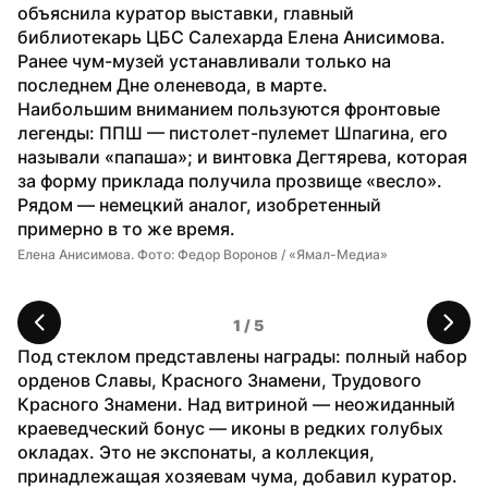
объяснила куратор выставки, главный 
библиотекарь ЦБС Салехарда Елена Анисимова. 
Ранее чум-музей устанавливали только на 
последнем Дне оленевода, в марте. 
Наибольшим вниманием пользуются фронтовые 
легенды: ППШ — пистолет-пулемет Шпагина, его 
называли «папаша»; и винтовка Дегтярева, которая 
за форму приклада получила прозвище «весло». 
Рядом — немецкий аналог, изобретенный 
примерно в то же время.
Елена Анисимова. Фото: Федор Воронов / «Ямал-Медиа»
Ру
Пр
1
 / 
5
Под стеклом представлены награды: полный набор 
орденов Славы, Красного Знамени, Трудового 
Красного Знамени. Над витриной — неожиданный 
краеведческий бонус — иконы в редких голубых 
окладах. Это не экспонаты, а коллекция, 
принадлежащая хозяевам чума, добавил куратор.