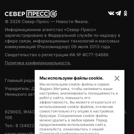
© 
2026
 Север-Пресс — Новости Ямала.
Информационное агентство «Север-Пресс» 
зарегистрировано в Федеральной службе по надзору в 
сфере связи, информационных технологий и массовых 
коммуникаций (Роскомнадзор) 09 июля 2013 года
Свидетельство о регистрации ИА № ФС77-54686
Политика конфиденциальности.
Мы используем файлы cookie.
Главный редактор — А.Л. Поздеев
Мы используем cookie-файлы и сервис
Учредитель: Департамент внутренней политики Ямало-
Яндекс.Метрика, чтобы запомнить ваши
настройки, анализировать посещаемость и
Ненецкого автономного округа
работу сайта, повышать его
эффективность. Вы можете отказаться от
использования cookie-файлов, отключив
самостоятельно эту опцию в настройках
629003, ЯНАО, Салехард, мкр. Богдана Кнунянца, д.1, каб. 
браузера. Сохраненные cookie-файлы
106
можно удалить в любое время. Перед
продолжением использования сайта,
Тел.: 8 (34922) 71262
пожалуйста, ознакомьтесь с нашей
sever-press@yamal-media.ru
Политикой конфиденциальности
.