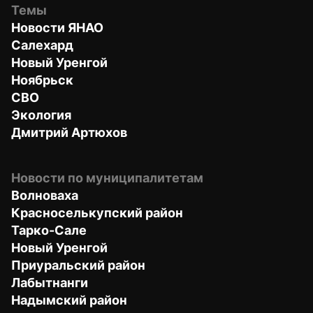
Темы
Новости ЯНАО
Салехард
Новый Уренгой
Ноябрьск
СВО
Экология
Дмитрий Артюхов
Новости по муниципалитетам
Волноваха
Красноселькупский район
Тарко-Сале
Новый Уренгой
Приуральский район
Лабытнанги
Надымский район