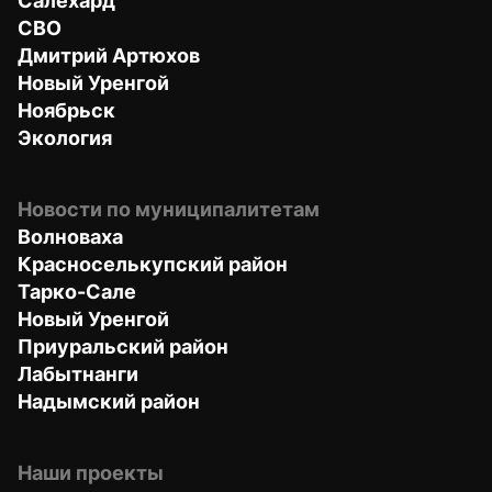
Салехард
СВО
Дмитрий Артюхов
Новый Уренгой
Ноябрьск
Экология
Новости по муниципалитетам
Волноваха
Красноселькупский район
Тарко-Сале
Новый Уренгой
Приуральский район
Лабытнанги
Надымский район
Наши проекты