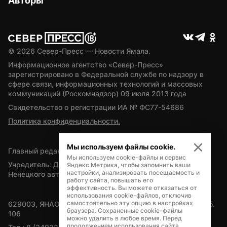
Авторы
© 
2026
 Север-Пресс — Новости Ямала.
Информационное агентство «Север-Пресс» 
зарегистрировано в Федеральной службе по надзору в 
сфере связи, информационных технологий и массовых 
коммуникаций (Роскомнадзор) 09 июля 2013 года
Свидетельство о регистрации ИА № ФС77-54686
Политика конфиденциальности.
Мы используем файлы cookie.
Главный редактор — А.Л. Поздеев
Мы используем cookie-файлы и сервис
Учредитель: Департамент внутренней политики Ямало-
Яндекс.Метрика, чтобы запомнить ваши
настройки, анализировать посещаемость и
Ненецкого автономного округа
работу сайта, повышать его
эффективность. Вы можете отказаться от
использования cookie-файлов, отключив
самостоятельно эту опцию в настройках
629003, ЯНАО, Салехард, мкр. Богдана Кнунянца, д.1, каб. 
браузера. Сохраненные cookie-файлы
106
можно удалить в любое время. Перед
продолжением использования сайта,