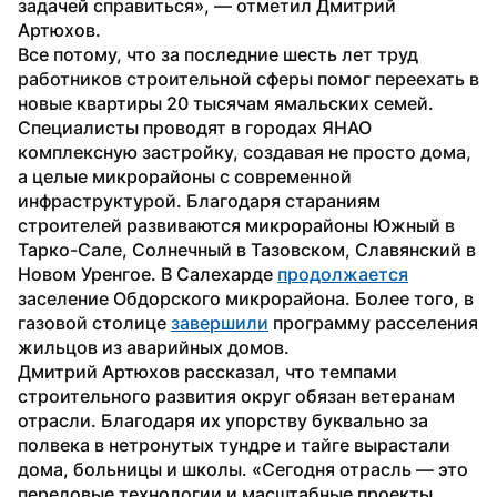
задачей справиться», — отметил Дмитрий 
Артюхов.
Все потому, что за последние шесть лет труд 
работников строительной сферы помог переехать в 
новые квартиры 20 тысячам ямальских семей. 
Специалисты проводят в городах ЯНАО 
комплексную застройку, создавая не просто дома, 
а целые микрорайоны с современной 
инфраструктурой. Благодаря стараниям 
строителей развиваются микрорайоны Южный в 
Тарко-Сале, Солнечный в Тазовском, Славянский в 
Новом Уренгое. В Салехарде 
продолжается
заселение Обдорского микрорайона. Более того, в 
газовой столице 
завершили
 программу расселения 
жильцов из аварийных домов.
Дмитрий Артюхов рассказал, что темпами 
строительного развития округ обязан ветеранам 
отрасли. Благодаря их упорству буквально за 
полвека в нетронутых тундре и тайге вырастали 
дома, больницы и школы. «Сегодня отрасль — это 
передовые технологии и масштабные проекты, 