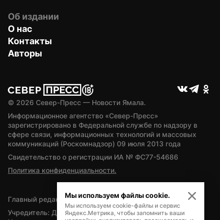
Об издании
О нас
Контакты
Авторы
© 
2026
 Север-Пресс — Новости Ямала.
Информационное агентство «Север-Пресс» 
зарегистрировано в Федеральной службе по надзору в 
сфере связи, информационных технологий и массовых 
коммуникаций (Роскомнадзор) 09 июля 2013 года
Свидетельство о регистрации ИА № ФС77-54686
Политика конфиденциальности.
Мы используем файлы cookie.
Главный редактор — А.Л. Поздеев
Мы используем cookie-файлы и сервис
Учредитель: Департамент внутренней политики Ямало-
Яндекс.Метрика, чтобы запомнить ваши