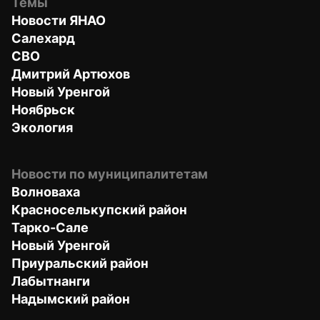
Темы
Новости ЯНАО
Салехард
СВО
Дмитрий Артюхов
Новый Уренгой
Ноябрьск
Экология
Новости по муниципалитетам
Волноваха
Красноселькупский район
Тарко-Сале
Новый Уренгой
Приуральский район
Лабытнанги
Надымский район