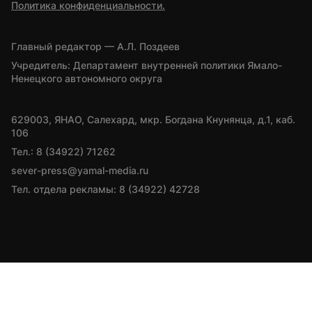
Политика конфиденциальности.
Главный редактор — А.Л. Поздеев
Учредитель: Департамент внутренней политики Ямало-
Ненецкого автономного округа
629003, ЯНАО, Салехард, мкр. Богдана Кнунянца, д.1, каб. 
106
Тел.: 8 (34922) 71262
sever-press@yamal-media.ru
Тел. отдела рекламы: 8 (34922) 42728