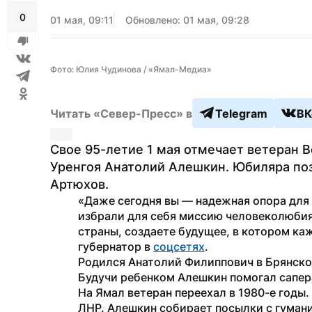
0
01 мая, 09:11
Обновлено: 01 мая, 09:28
Фото: Юлия Чудинова / «Ямал-Медиа»
Читать «Север-Пресс» в
Telegram
ВК
Свое 95-летие 1 мая отмечает ветеран В
Уренгоя Анатолий Алешкин. Юбиляра поз
Артюхов.
«Даже сегодня вы — надежная опора для т
избрали для себя миссию человеколюбия
страны, создаете будущее, в котором ка
губернатор в 
соцсетях
.
Родился Анатолий Филиппович в Брянской
Будучи ребенком Алешкин помогал сапер
На Ямал ветеран переехал в 1980-е годы.
ЛНР. Алешкин собирает посылки с гумани