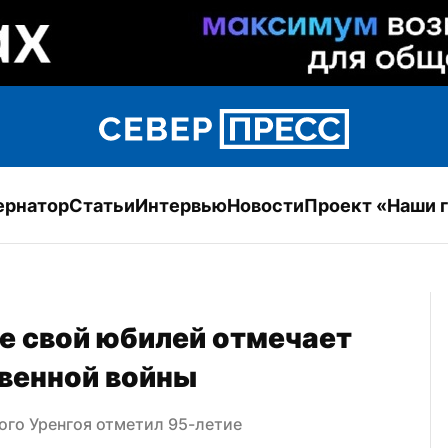
ернатор
Статьи
Интервью
Новости
Проект «Наши 
ле свой юбилей отмечает 
твенной войны
ого Уренгоя отметил 95-летие