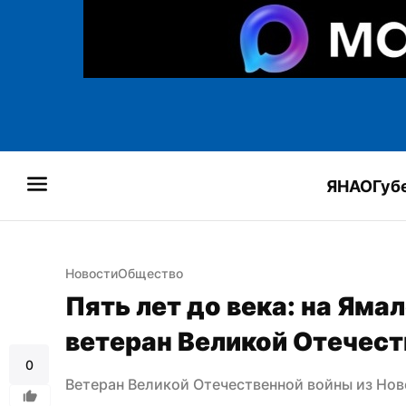
ЯНАО
Губ
Новости
Общество
Пять лет до века: на Яма
ветеран Великой Отечес
0
Ветеран Великой Отечественной войны из Нов