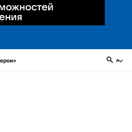
герои»