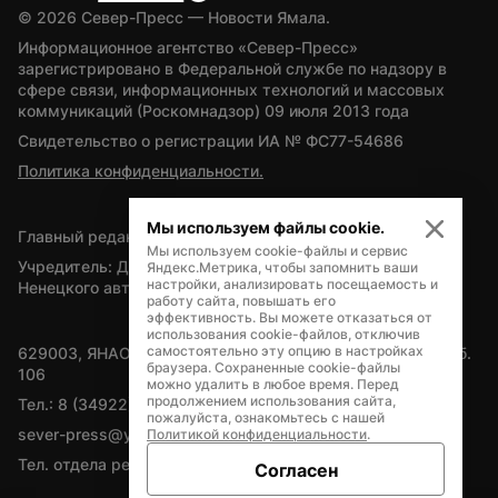
© 
2026
 Север-Пресс — Новости Ямала.
Информационное агентство «Север-Пресс» 
зарегистрировано в Федеральной службе по надзору в 
сфере связи, информационных технологий и массовых 
коммуникаций (Роскомнадзор) 09 июля 2013 года
Свидетельство о регистрации ИА № ФС77-54686
Политика конфиденциальности.
Мы используем файлы cookie.
Главный редактор — А.Л. Поздеев
Мы используем cookie-файлы и сервис
Учредитель: Департамент внутренней политики Ямало-
Яндекс.Метрика, чтобы запомнить ваши
настройки, анализировать посещаемость и
Ненецкого автономного округа
работу сайта, повышать его
эффективность. Вы можете отказаться от
использования cookie-файлов, отключив
самостоятельно эту опцию в настройках
629003, ЯНАО, Салехард, мкр. Богдана Кнунянца, д.1, каб. 
браузера. Сохраненные cookie-файлы
106
можно удалить в любое время. Перед
продолжением использования сайта,
Тел.: 8 (34922) 71262
пожалуйста, ознакомьтесь с нашей
sever-press@yamal-media.ru
Политикой конфиденциальности
.
Тел. отдела рекламы: 8 (34922) 42728
Согласен