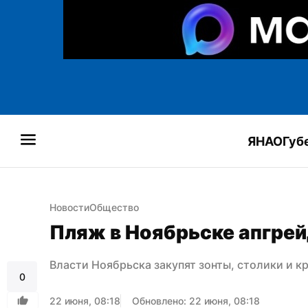
ЯНАО
Губ
Новости
Общество
Пляж в Ноябрьске апгре
Власти Ноябрьска закупят зонты, столики и к
0
22 июня, 08:18
Обновлено: 22 июня, 08:18