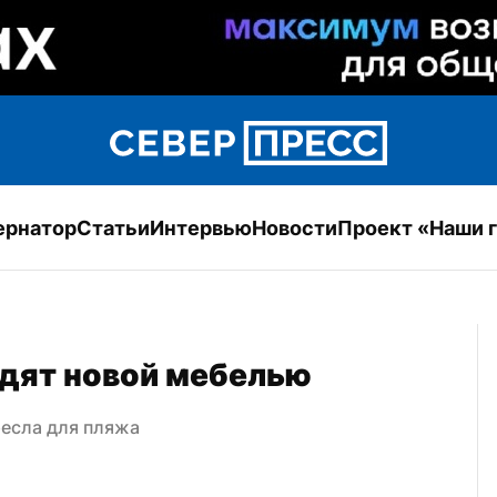
ернатор
Статьи
Интервью
Новости
Проект «Наши 
йдят новой мебелью
ресла для пляжа