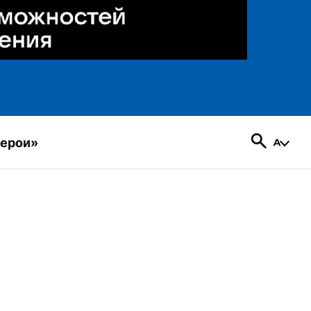
герои»