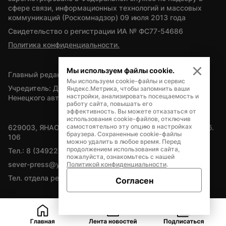
сфере связи, информационных технологий и массовых 
коммуникаций (Роскомнадзор) 09 июля 2013 года
Свидетельство о регистрации ИА № ФС77-54686
Политика конфиденциальности.
Мы используем файлы cookie.
Главный редактор — А.Л. Поздеев
Мы используем cookie-файлы и сервис
Учредитель: Департамент внутренней политики Ямало-
Яндекс.Метрика, чтобы запомнить ваши
настройки, анализировать посещаемость и
Ненецкого автономного округа
работу сайта, повышать его
эффективность. Вы можете отказаться от
использования cookie-файлов, отключив
самостоятельно эту опцию в настройках
629003, ЯНАО, Салехард, мкр. Богдана Кнунянца, д.1, каб. 
браузера. Сохраненные cookie-файлы
106
можно удалить в любое время. Перед
продолжением использования сайта,
Тел.: 8 (34922) 71262
пожалуйста, ознакомьтесь с нашей
sever-press@yamal-media.ru
Политикой конфиденциальности
.
Тел. отдела рекламы: 8 (34922) 42728
Согласен