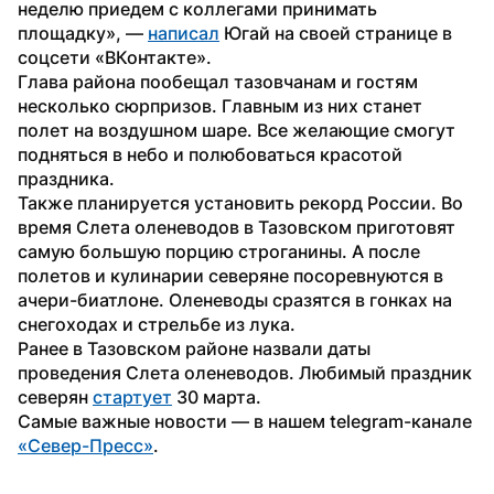
неделю приедем с коллегами принимать 
площадку», — 
написал
 Югай на своей странице в 
соцсети «ВКонтакте».
Глава района пообещал тазовчанам и гостям 
несколько сюрпризов. Главным из них станет 
полет на воздушном шаре. Все желающие смогут 
подняться в небо и полюбоваться красотой 
праздника.
Также планируется установить рекорд России. Во 
время Слета оленеводов в Тазовском приготовят 
самую большую порцию строганины. А после 
полетов и кулинарии северяне посоревнуются в 
ачери-биатлоне. Оленеводы сразятся в гонках на 
снегоходах и стрельбе из лука.
Ранее в Тазовском районе назвали даты 
проведения Слета оленеводов. Любимый праздник 
северян 
стартует
 30 марта. 
Самые важные новости — в нашем telegram-канале 
«Север-Пресс»
.