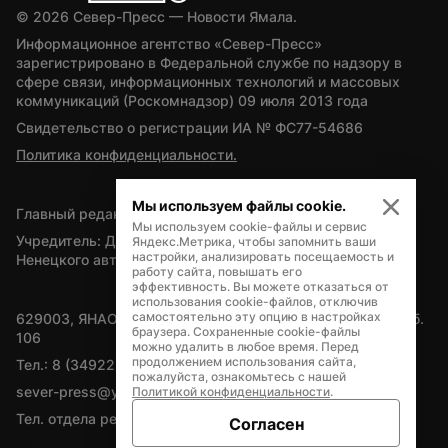
© 
2026
 Север-Пресс — Новости Ямала.
Информационное агентство «Север-Пресс» 
зарегистрировано в Федеральной службе по надзору в 
сфере связи, информационных технологий и массовых 
коммуникаций (Роскомнадзор) 09 июля 2013 года
Свидетельство о регистрации ИА № ФС77-54686
Политика конфиденциальности.
Мы используем файлы cookie.
Главный редактор — А.Л. Поздеев
Мы используем cookie-файлы и сервис
Учредитель: Департамент внутренней политики Ямало-
Яндекс.Метрика, чтобы запомнить ваши
настройки, анализировать посещаемость и
Ненецкого автономного округа
работу сайта, повышать его
эффективность. Вы можете отказаться от
использования cookie-файлов, отключив
самостоятельно эту опцию в настройках
629003, ЯНАО, Салехард, мкр. Богдана Кнунянца, д.1, каб. 
браузера. Сохраненные cookie-файлы
106
можно удалить в любое время. Перед
продолжением использования сайта,
Тел.: 8 (34922) 71262
пожалуйста, ознакомьтесь с нашей
sever-press@yamal-media.ru
Политикой конфиденциальности
.
Тел. отдела рекламы: 8 (34922) 42728
Согласен