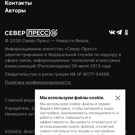
Контакты
Авторы
© 
2026
 Север-Пресс — Новости Ямала.
Информационное агентство «Север-Пресс» 
зарегистрировано в Федеральной службе по надзору в 
сфере связи, информационных технологий и массовых 
коммуникаций (Роскомнадзор) 09 июля 2013 года
Свидетельство о регистрации ИА № ФС77-54686
Политика конфиденциальности.
Мы используем файлы cookie.
Главный редактор — А.Л. Поздеев
Мы используем cookie-файлы и сервис
Учредитель: Департамент внутренней политики Ямало-
Яндекс.Метрика, чтобы запомнить ваши
настройки, анализировать посещаемость и
Ненецкого автономного округа
работу сайта, повышать его
эффективность. Вы можете отказаться от
использования cookie-файлов, отключив
самостоятельно эту опцию в настройках
629003, ЯНАО, Салехард, мкр. Богдана Кнунянца, д.1, каб. 