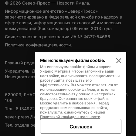
© 
2026
 Север-Пресс — Новости Ямала.
Информационное агентство «Север-Пресс» 
зарегистрировано в Федеральной службе по надзору в 
сфере связи, информационных технологий и массовых 
коммуникаций (Роскомнадзор) 09 июля 2013 года
Свидетельство о регистрации ИА № ФС77-54686
Политика конфиденциальности.
Мы используем файлы cookie.
Главный редактор — А.Л. Поздеев
Мы используем cookie-файлы и сервис
Учредитель: Департамент внутренней политики Ямало-
Яндекс.Метрика, чтобы запомнить ваши
настройки, анализировать посещаемость и
Ненецкого автономного округа
работу сайта, повышать его
эффективность. Вы можете отказаться от
использования cookie-файлов, отключив
самостоятельно эту опцию в настройках
629003, ЯНАО, Салехард, мкр. Богдана Кнунянца, д.1, каб. 
браузера. Сохраненные cookie-файлы
106
можно удалить в любое время. Перед
продолжением использования сайта,
Тел.: 8 (34922) 71262
пожалуйста, ознакомьтесь с нашей
sever-press@yamal-media.ru
Политикой конфиденциальности
.
Тел. отдела рекламы: 8 (34922) 42728
Согласен