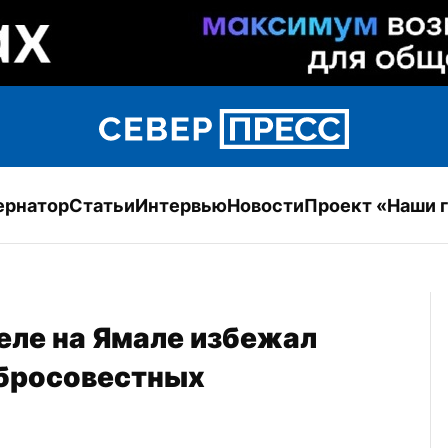
ернатор
Статьи
Интервью
Новости
Проект «Наши 
еле на Ямале избежал 
обросовестных