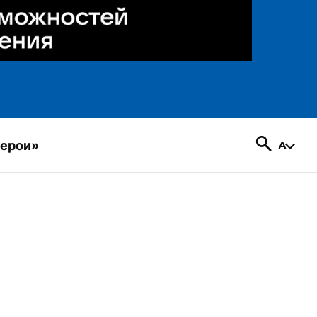
герои»