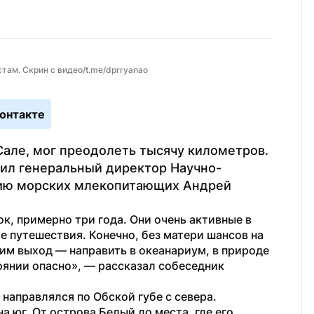
ам. Скрин с видео/t.me/dprryanao
онтакте
ле, мог преодолеть тысячу километров. 
щил генеральный директор Научно-
ию морских млекопитающих Андрей 
, примерно три года. Они очень активные в 
е путешествия. Конечно, без матери шансов на 
им выход — направить в океанариум, в природе 
оянии опасно», — рассказал собеседник 
направлялся по Обской губе с севера.
 юг. От острова Белый до места, где его 