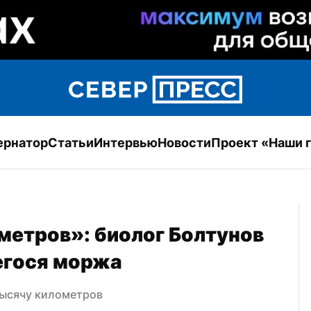
ернатор
Статьи
Интервью
Новости
Проект «Наши 
етров»: биолог Болтунов 
егося моржа
ысячу километров