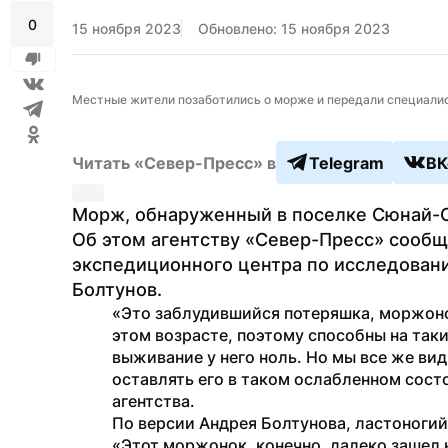
0
15 ноября 2023
Обновлено: 15 ноября 2023
Местные жители позаботились о морже и передали специалист
Читать «Север-Пресс» в
Telegram
ВК
Морж, обнаруженный в поселке Сюнай-Са
Об этом агентству «Север-Пресс» сооб
экспедиционного центра по исследован
Болтунов.
«Это заблудившийся потеряшка, моржонок
этом возрасте, поэтому способны на таки
выживание у него ноль. Но мы все же вид
оставлять его в таком ослабленном сост
агентства.
По версии Андрея Болтунова, ластоногий 
«Этот моржонок, конечно, далеко зашел на