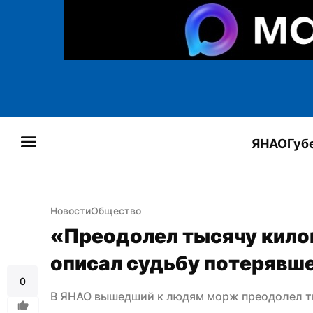
ЯНАО
Губ
Новости
Общество
«Преодолел тысячу килом
описал судьбу потерявш
0
В ЯНАО вышедший к людям морж преодолел т