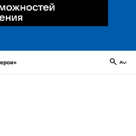
герои»