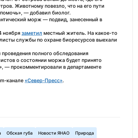
ров. Животному повезло, что на его пути 
 помочь», — добавил биолог.
антический морж — подвид, занесенный в 
 ноября 
заметил
 местный житель. На какое-то 
листы службы по охране биоресурсов выехали 
я проведения полного обследования 
истов о состоянии моржа будет принято 
», — прокомментировали в департаменте 
am-канале 
«Север-Пресс»
.
а
Обская губа
Новости ЯНАО
Природа