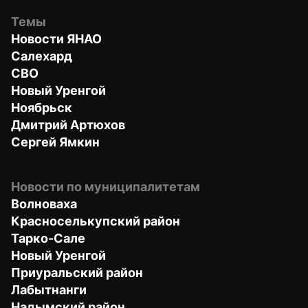
Темы
Новости ЯНАО
Салехард
СВО
Новый Уренгой
Ноябрьск
Дмитрий Артюхов
Сергей Ямкин
Новости по муниципалитетам
Волноваха
Красноселькупский район
Тарко-Сале
Новый Уренгой
Приуральский район
Лабытнанги
Надымский район