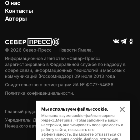
О нас
Контакты
Авторы
© 
2026
 Север-Пресс — Новости Ямала.
Информационное агентство «Север-Пресс» 
зарегистрировано в Федеральной службе по надзору в 
сфере связи, информационных технологий и массовых 
коммуникаций (Роскомнадзор) 09 июля 2013 года
Свидетельство о регистрации ИА № ФС77-54686
Политика конфиденциальности.
Мы используем файлы cookie.
Главный редактор — А.Л. Поздеев
Мы используем cookie-файлы и сервис
Учредитель: Департамент внутренней политики Ямало-
Яндекс.Метрика, чтобы запомнить ваши
настройки, анализировать посещаемость и
Ненецкого автономного округа
работу сайта, повышать его
эффективность. Вы можете отказаться от
использования cookie-файлов, отключив