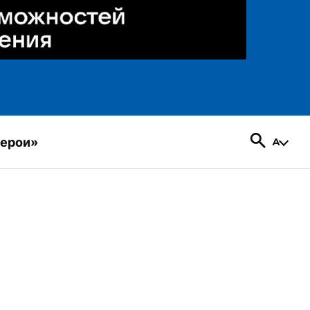
герои»