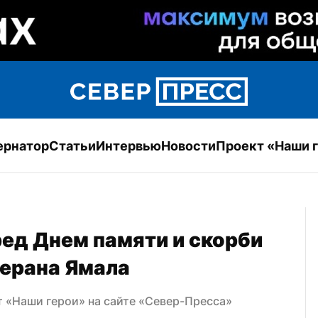
ернатор
Статьи
Интервью
Новости
Проект «Наши 
ед Днем памяти и скорби 
терана Ямала
 «Наши герои» на сайте «Север-Пресса»