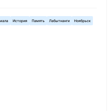
Ямала
История
Память
Лабытнанги
Ноябрьск