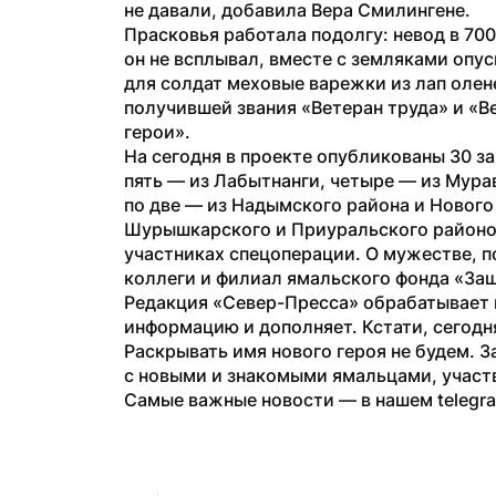
не давали, добавила Вера Смилингене. 
Прасковья работала подолгу: невод в 700
он не всплывал, вместе с земляками опус
для солдат меховые варежки из лап олене
получившей звания «Ветеран труда» и «В
герои». 
На сегодня в проекте опубликованы 30 за
пять — из Лабытнанги, четыре — из Мурав
по две — из Надымского района и Нового 
Шурышкарского и Приуральского районов
участниках спецоперации. О мужестве, п
коллеги и филиал ямальского фонда «Защ
Редакция «Север-Пресса» обрабатывает в
информацию и дополняет. Кстати, сегодня
Раскрывать имя нового героя не будем. З
с новыми и знакомыми ямальцами, участв
Самые важные новости — в нашем telegr