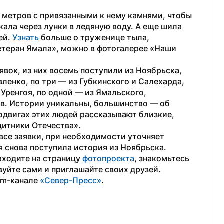
 метров с привязанными к нему камнями, чтобы 
кала через лунки в ледяную воду. А еще шила 
й. 
Узнать
 больше о труженице тыла, 
етеран Ямала», можно в фотогалерее «Наши 
явок, из них восемь поступили из Ноябрьска, 
ленко, по три — из Губкинского и Салехарда, 
Уренгоя, по одной — из Ямальского, 
. Истории уникальны, большинство — об 
одвигах этих людей рассказывают близкие, 
итники Отечества». 
се заявки, при необходимости уточняет 
 снова поступила история из Ноябрьска. 
аходите на страницу 
фотопроекта
, знакомьтесь 
уйте сами и приглашайте своих друзей. 
am-канале 
«Север-Пресс»
.