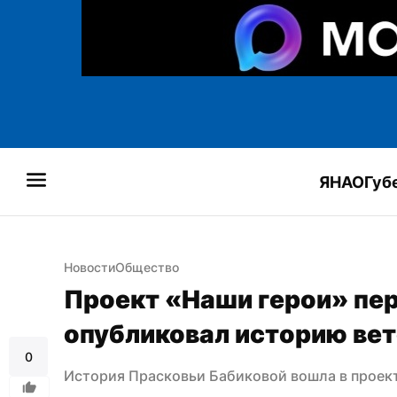
ЯНАО
Губ
Новости
Общество
Проект «Наши герои» пер
опубликовал историю ве
0
История Прасковьи Бабиковой вошла в проект