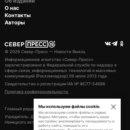
Об издании
О нас
Контакты
Авторы
© 
2026
 Север-Пресс — Новости Ямала.
Информационное агентство «Север-Пресс» 
зарегистрировано в Федеральной службе по надзору в 
сфере связи, информационных технологий и массовых 
коммуникаций (Роскомнадзор) 09 июля 2013 года
Свидетельство о регистрации ИА № ФС77-54686
Политика конфиденциальности.
Мы используем файлы cookie.
Главный редактор — А.Л. Поздеев
Мы используем cookie-файлы и сервис
Учредитель: Департамент внутренней политики Ямало-
Яндекс.Метрика, чтобы запомнить ваши
настройки, анализировать посещаемость и
Ненецкого автономного округа
работу сайта, повышать его
эффективность. Вы можете отказаться от