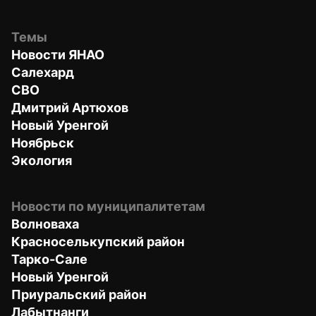
Темы
Новости ЯНАО
Салехард
СВО
Дмитрий Артюхов
Новый Уренгой
Ноябрьск
Экология
Новости по муниципалитетам
Волноваха
Красноселькупский район
Тарко-Сале
Новый Уренгой
Приуральский район
Лабытнанги