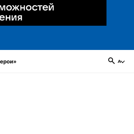
герои»