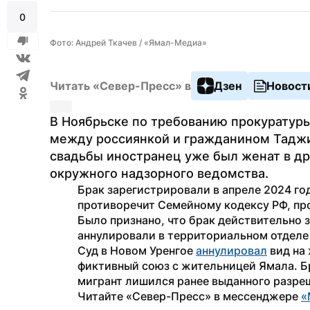
0
Фото: Андрей Ткачев / «Ямал-Медиа»
Читать «Север-Пресс» в
Дзен
Новост
В Ноябрьске по требованию прокуратуры
между россиянкой и гражданином Таджик
свадьбы иностранец уже был женат в др
окружного надзорного ведомства.
Брак зарегистрировали в апреле 2024 го
противоречит Семейному кодексу РФ, про
Было признано, что брак действительно з
аннулировали в территориальном отделе
Суд в Новом Уренгое 
аннулировал
 вид на
фиктивный союз с жительницей Ямала. Б
мигрант лишился ранее выданного разре
Читайте «Север-Пресс» в мессенджере 
«