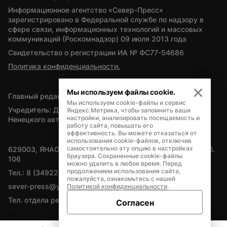
Информационное агентство «Север-Пресс» 
зарегистрировано в Федеральной службе по надзору в 
сфере связи, информационных технологий и массовых 
коммуникаций (Роскомнадзор) 09 июля 2013 года
Свидетельство о регистрации ИА № ФС77-54686
Политика конфиденциальности.
Мы используем файлы cookie.
Главный редактор — А.Л. Поздеев
Мы используем cookie-файлы и сервис
Учредитель: Департамент внутренней политики Ямало-
Яндекс.Метрика, чтобы запомнить ваши
настройки, анализировать посещаемость и
Ненецкого автономного округа
работу сайта, повышать его
эффективность. Вы можете отказаться от
использования cookie-файлов, отключив
самостоятельно эту опцию в настройках
629003, ЯНАО, Салехард, мкр. Богдана Кнунянца, д.1, каб. 
браузера. Сохраненные cookie-файлы
106
можно удалить в любое время. Перед
продолжением использования сайта,
Тел.: 8 (34922) 71262
пожалуйста, ознакомьтесь с нашей
sever-press@yamal-media.ru
Политикой конфиденциальности
.
Тел. отдела рекламы: 8 (34922) 42728
Согласен