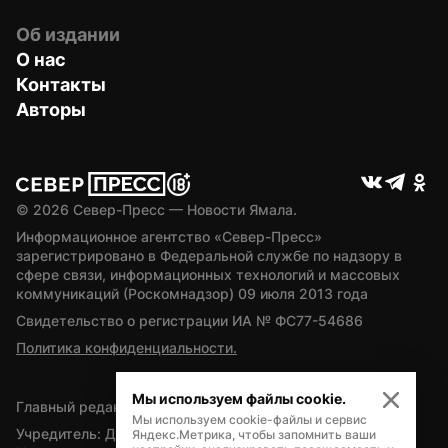
Об издании
О нас
Контакты
Авторы
© 
2026
 Север-Пресс — Новости Ямала.
Информационное агентство «Север-Пресс» 
зарегистрировано в Федеральной службе по надзору в 
сфере связи, информационных технологий и массовых 
коммуникаций (Роскомнадзор) 09 июля 2013 года
Свидетельство о регистрации ИА № ФС77-54686
Политика конфиденциальности.
Мы используем файлы cookie.
Главный редактор — А.Л. Поздеев
Мы используем cookie-файлы и сервис
Учредитель: Департамент внутренней политики Ямало-
Яндекс.Метрика, чтобы запомнить ваши