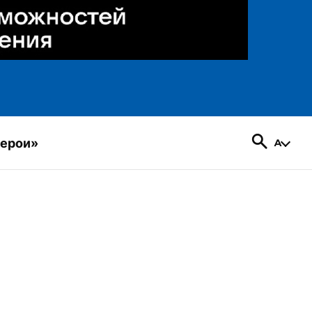
герои»