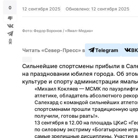
0
12 сентября 2025
Обновлено: 12 сентября 2025
Фото: Федор Воронов / «Ямал-Медиа»
Читать «Север-Пресс» в
Telegram
ВК
Сильнейшие спортсмены прибыли в Салех
на праздновании юбилея города. Об это
культуре и спорту администрации ямаль
«Михаил Кокляев — МСМК по пауэрлифтин
атлетике, обладатель абсолютного рекорда
Салехард с командой сильнейших атлето
спортсменами прошли традиционную цере
получили, готовы рвать!».
13 сентября в 12.00 на площадь ЦКиС «Г
по силовому экстриму «Богатырские игр
самые зрелищные дисциплины. Участие в 