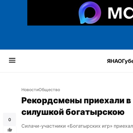
ЯНАО
Губ
Новости
Общество
Рекордсмены приехали в 
силушкой богатырскою
0
Силачи-участники «Богатырских игр» приехал