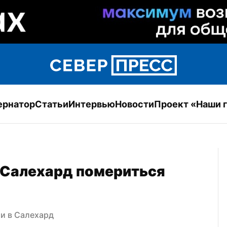
ернатор
Статьи
Интервью
Новости
Проект «Наши 
Салехард помериться 
и в Салехард