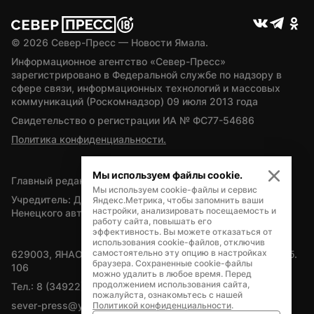
© 
2026
 Север-Пресс — Новости Ямала.
Информационное агентство «Север-Пресс» 
зарегистрировано в Федеральной службе по надзору в 
сфере связи, информационных технологий и массовых 
коммуникаций (Роскомнадзор) 09 июля 2013 года
Свидетельство о регистрации ИА № ФС77-54686
Политика конфиденциальности.
Мы используем файлы cookie.
Главный редактор — А.Л. Поздеев
Мы используем cookie-файлы и сервис
Учредитель: Департамент внутренней политики Ямало-
Яндекс.Метрика, чтобы запомнить ваши
настройки, анализировать посещаемость и
Ненецкого автономного округа
работу сайта, повышать его
эффективность. Вы можете отказаться от
использования cookie-файлов, отключив
самостоятельно эту опцию в настройках
629003, ЯНАО, Салехард, мкр. Богдана Кнунянца, д.1, каб. 
браузера. Сохраненные cookie-файлы
106
можно удалить в любое время. Перед
продолжением использования сайта,
Тел.: 8 (34922) 71262
пожалуйста, ознакомьтесь с нашей
sever-press@yamal-media.ru
Политикой конфиденциальности
.