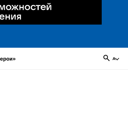
герои»