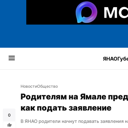
ЯНАО
Губ
Новости
Общество
Родителям на Ямале пред
как подать заявление
0
В ЯНАО родители начнут подавать заявления н