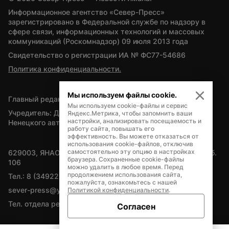
Информационное агентство «Север-Пресс» 
зарегистрировано в Федеральной службе по надзору в 
сфере связи, информационных технологий и массовых 
коммуникаций (Роскомнадзор) 09 июля 2013 года
Свидетельство о регистрации ИА № ФС77-54686
Политика конфиденциальности.
Мы используем файлы cookie.
Главный редактор — А.Л. Поздеев
Мы используем cookie-файлы и сервис
Учредитель: Департамент внутренней политики Ямало-
Яндекс.Метрика, чтобы запомнить ваши
настройки, анализировать посещаемость и
Ненецкого автономного округа
работу сайта, повышать его
эффективность. Вы можете отказаться от
использования cookie-файлов, отключив
самостоятельно эту опцию в настройках
629003, ЯНАО, Салехард, мкр. Богдана Кнунянца, д.1, каб. 
браузера. Сохраненные cookie-файлы
106
можно удалить в любое время. Перед
продолжением использования сайта,
Тел.: 8 (34922) 71262
пожалуйста, ознакомьтесь с нашей
sever-press@yamal-media.ru
Политикой конфиденциальности
.
Тел. отдела рекламы: 8 (34922) 42728
Согласен