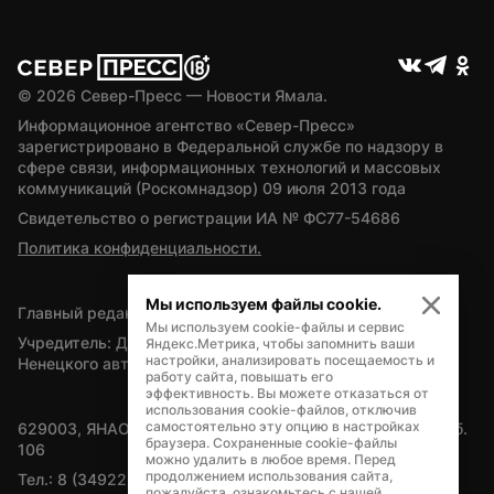
© 
2026
 Север-Пресс — Новости Ямала.
Информационное агентство «Север-Пресс» 
зарегистрировано в Федеральной службе по надзору в 
сфере связи, информационных технологий и массовых 
коммуникаций (Роскомнадзор) 09 июля 2013 года
Свидетельство о регистрации ИА № ФС77-54686
Политика конфиденциальности.
Мы используем файлы cookie.
Главный редактор — А.Л. Поздеев
Мы используем cookie-файлы и сервис
Учредитель: Департамент внутренней политики Ямало-
Яндекс.Метрика, чтобы запомнить ваши
настройки, анализировать посещаемость и
Ненецкого автономного округа
работу сайта, повышать его
эффективность. Вы можете отказаться от
использования cookie-файлов, отключив
самостоятельно эту опцию в настройках
629003, ЯНАО, Салехард, мкр. Богдана Кнунянца, д.1, каб. 
браузера. Сохраненные cookie-файлы
106
можно удалить в любое время. Перед
продолжением использования сайта,
Тел.: 8 (34922) 71262
пожалуйста, ознакомьтесь с нашей