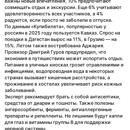
важны новые впечатления, 10% предпочитают 
совмещать отдых и экскурсии. Еще 6% учитывают 
удовлетворенность всех участников, а 4% 
радуются, если просто не заболели в отпуске.
По данным «Купибилета», популярностью у 
россиян в 2025 году пользуется Кавказ. Спрос на 
поездки в Дагестан вырос на 11%, в Грузию — на 
15%. Летом также востребована Аджария.
Провизор Дмитрий Гуров предупредил, что 
экономия в путешествиях может испортить отдых. 
Питание в уличных киосках грозит отравлениями и 
инфекциями, водопроводная вода в некоторых 
странах вызывает кишечные расстройства, а 
проживание в хостелах увеличивает риск кожных 
заболеваний.
Эксперт рекомендует брать с собой антисептики, 
средства от диареи и тошноты. Также полезны 
энтеросорбенты, ферменты, антиаллергенные 
препараты и репелленты. Не лишними будут капли 
для глаз и витамины группы B для поддержки 
нервной системы.