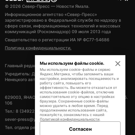
© 
2026
 Север-Пресс — Новости Ямала.
Информационное агентство «Север-Пресс» 
зарегистрировано в Федеральной службе по надзору в 
сфере связи, информационных технологий и массовых 
коммуникаций (Роскомнадзор) 09 июля 2013 года
Свидетельство о регистрации ИА № ФС77-54686
Политика конфиденциальности.
Мы используем файлы cookie.
Главный редактор — А.Л. Поздеев
Мы используем cookie-файлы и сервис
Учредитель: Департамент внутренней политики Ямало-
Яндекс.Метрика, чтобы запомнить ваши
настройки, анализировать посещаемость и
Ненецкого автономного округа
работу сайта, повышать его
эффективность. Вы можете отказаться от
использования cookie-файлов, отключив
самостоятельно эту опцию в настройках
629003, ЯНАО, Салехард, мкр. Богдана Кнунянца, д.1, каб. 
браузера. Сохраненные cookie-файлы
106
можно удалить в любое время. Перед
продолжением использования сайта,
Тел.: 8 (34922) 71262
пожалуйста, ознакомьтесь с нашей
sever-press@yamal-media.ru
Политикой конфиденциальности
.
Тел. отдела рекламы: 8 (34922) 42728
Согласен