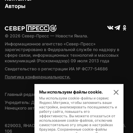
Авторы
© 
2026
 Север-Пресс — Новости Ямала.
Информационное агентство «Север-Пресс» 
зарегистрировано в Федеральной службе по надзору в 
сфере связи, информационных технологий и массовых 
коммуникаций (Роскомнадзор) 09 июля 2013 года
Свидетельство о регистрации ИА № ФС77-54686
Политика конфиденциальности.
Мы используем файлы cookie.
Главный редактор — А.Л. Поздеев
Мы используем cookie-файлы и сервис
Учредитель: Департамент внутренней политики Ямало-
Яндекс.Метрика, чтобы запомнить ваши
настройки, анализировать посещаемость и
Ненецкого автономного округа
работу сайта, повышать его
эффективность. Вы можете отказаться от
использования cookie-файлов, отключив
самостоятельно эту опцию в настройках
629003, ЯНАО, Салехард, мкр. Богдана Кнунянца, д.1, каб. 
браузера. Сохраненные cookie-файлы
106