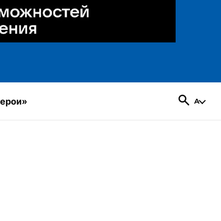
герои»