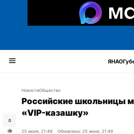
ЯНАО
Губ
Новости
Общество
Российские школьницы ма
«VIP-казашку»
0
25 июня, 21:49
Обновлено: 25 июня, 21:49