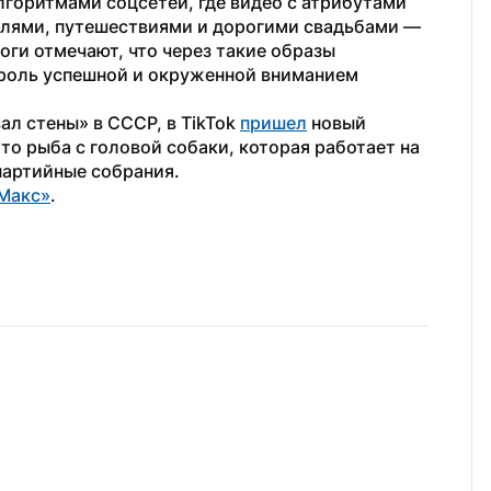
горитмами соцсетей, где видео с атрибутами 
лями, путешествиями и дорогими свадьбами — 
и отмечают, что через такие образы 
роль успешной и окруженной вниманием 
л стены» в СССР, в TikTok 
пришел
 новый 
о рыба с головой собаки, которая работает на 
партийные собрания.
Макс»
.