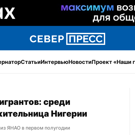
ернатор
Статьи
Интервью
Новости
Проект «Наши 
грантов: среди 
жительница Нигерии
 из ЯНАО в первом полугодии