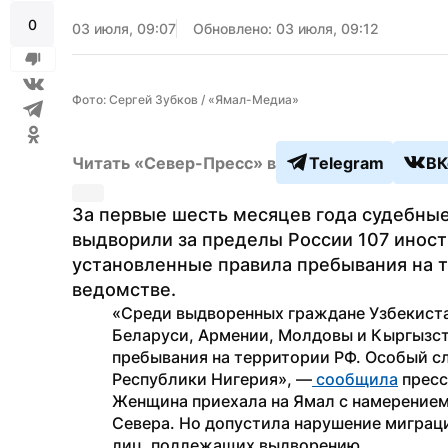
0
03 июля, 09:07
Обновлено: 03 июля, 09:12
Фото: Сергей Зубков / «Ямал-Медиа»
Читать «Север-Пресс» в
Telegram
ВК
За первые шесть месяцев года судебны
выдворили за пределы России 107 иност
установленные правила пребывания на т
ведомстве.
«Среди выдворенных граждане Узбекистан
Беларуси, Армении, Молдовы и Кыргызста
пребывания на территории РФ. Особый сл
Республики Нигерия», —
 сообщила
 прес
Женщина приехала на Ямал с намерением
Севера. Но допустила нарушение миграци
лиц, подлежащих выдворению.