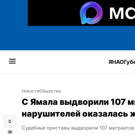
ЯНАО
Губ
Новости
Общество
С Ямала выдворили 107 ми
нарушителей оказалась 
0
Судебные приставы выдворили 107 мигрантов