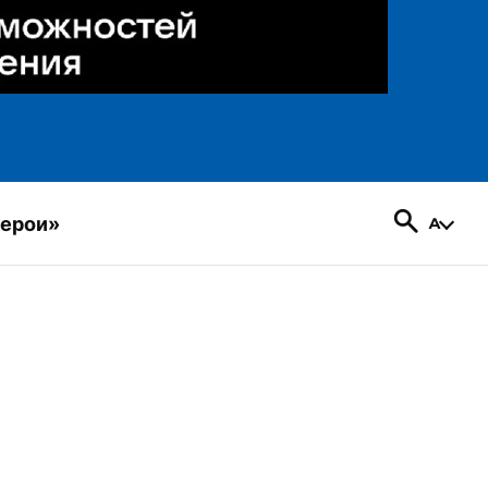
герои»