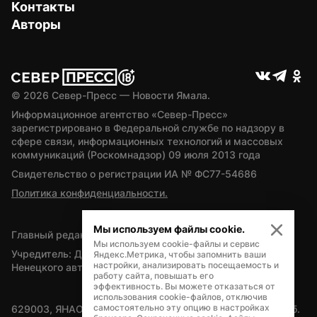
Контакты
Авторы
© 
2026
 Север-Пресс — Новости Ямала.
Информационное агентство «Север-Пресс» 
зарегистрировано в Федеральной службе по надзору в 
сфере связи, информационных технологий и массовых 
коммуникаций (Роскомнадзор) 09 июля 2013 года
Свидетельство о регистрации ИА № ФС77-54686
Политика конфиденциальности.
Мы используем файлы cookie.
Главный редактор — А.Л. Поздеев
Мы используем cookie-файлы и сервис
Учредитель: Департамент внутренней политики Ямало-
Яндекс.Метрика, чтобы запомнить ваши
настройки, анализировать посещаемость и
Ненецкого автономного округа
работу сайта, повышать его
эффективность. Вы можете отказаться от
использования cookie-файлов, отключив
самостоятельно эту опцию в настройках
629003, ЯНАО, Салехард, мкр. Богдана Кнунянца, д.1, каб. 